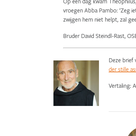
Op een dag kwam Theophilus, 
vroegen Abba Pambo: ‘Zeg iet
zwijgen hem niet helpt, zal ge
Bruder David Steindl-Rast, OS
Deze brief 
der stille 
Vertaling: