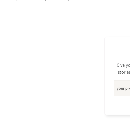
Give yo
storie
Email