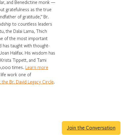
olar, and Benedictine monk —
ut gratefulness as the true
dfather of gratitude,” Br.
endship to countless leaders
u, the Dalai Lama, Thich
e of the most important
d has taught with thought-
 Joan Halifax. His wisdom has
Krista Tippett, and Tami
0,000 times.
Learn more
 life work one of
the Br. David Legacy Circle
.
Join the Conversation