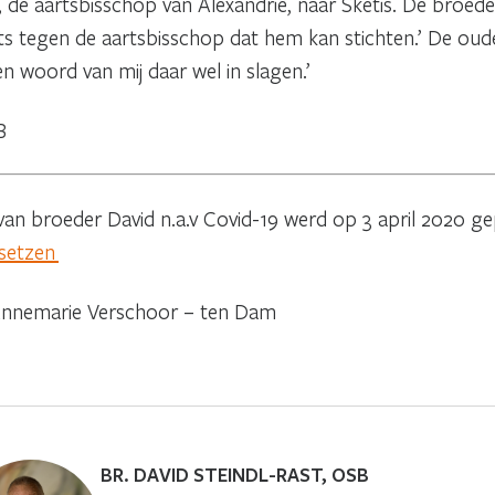
de aartsbisschop van Alexandrië, naar Sketis. De broed
s tegen de aartsbisschop dat hem kan stichten.’ De oud
en woord van mij daar wel in slagen.’
B
van broeder David n.a.v Covid-19 werd op 3 april 2020 g
assetzen
 Annemarie Verschoor – ten Dam
BR. DAVID STEINDL-RAST, OSB