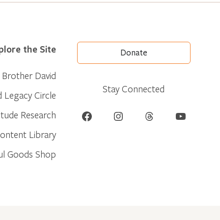
plore the Site
Donate
Brother David
Stay Connected
d Legacy Circle
Facebook
Instagram
Threads
YouTube
itude Research
ontent Library
ul Goods Shop