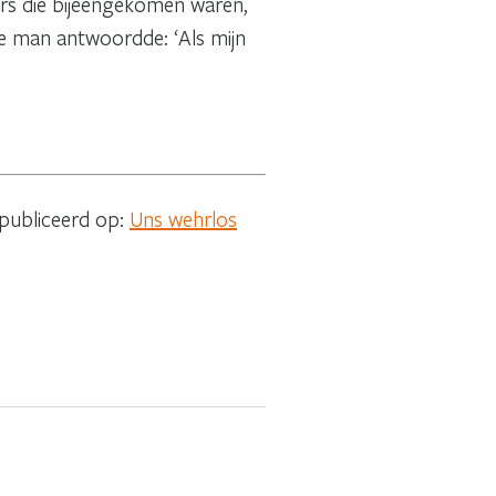
ers die bijeengekomen waren,
e man antwoordde: ‘Als mijn
epubliceerd op:
Uns wehrlos