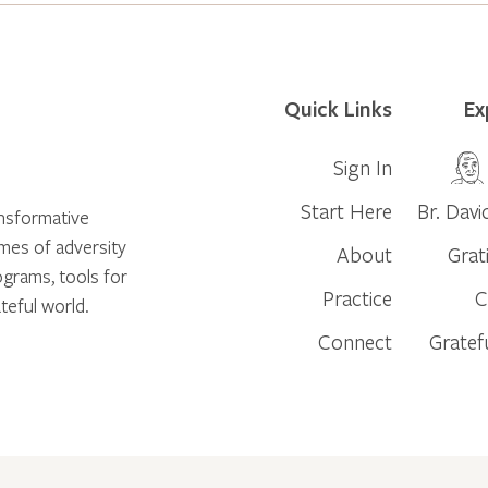
Quick Links
Ex
Sign In
Start Here
Br. Davi
ansformative
times of adversity
About
Grat
ograms, tools for
Practice
C
teful world.
Connect
Gratef