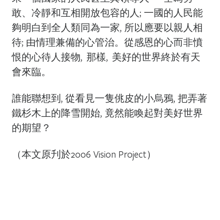
敢、冷靜和互相開放包容的人; 一國的人民能
夠明白到全人類同為一家, 所以應要以親人相
待; 由情理兼備的心管治。從感恩的心而非憤
恨的心待人接物, 那樣, 美好的世界終於有天
會來臨。
誰能聯想到, 從看見一隻佻皮的小烏鴉, 把弄著
鐵杉木上的降雪開始, 竟然能喚起對美好世界
的期望？
（本文原刋於2006 Vision Project）