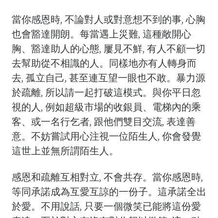
當你感恩時, 不論對人或對意想不到的事, 心胸
也會豁達開朗。每當遇上災難, 這種敞開心
胸、豁達助人的心態, 屢見不鮮, 有人不顧一切
去幫助從不相識的人。同樣地亦有人轉身而
去, 孤立自己, 甚至連互望一眼也不敢。暴力源
於疏離, 所以請一起打破這模式。與你平日忽
視的人, 例如超級市場的收銀員、電梯內的乘
客、或一名行乞者, 跟他們雙目交流, 表達善
意。不妨嘗試用心注視一位陌生人, 你會發覺
這世上並無所謂陌生人。
感恩和疏離互相對立, 不會共存。當你感恩時,
等同承諾成為互愛互諒的一份子。這承諾全出
於愛。不用說話, 只要一個微笑已能將這份愛