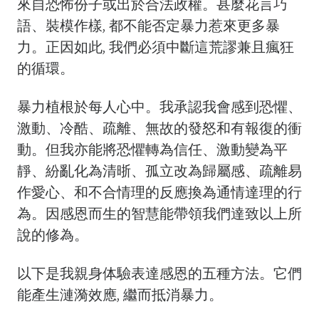
來自恐怖份子或出於合法政權。甚麼花言巧
語、裝模作樣, 都不能否定暴力惹來更多暴
力。正因如此, 我們必須中斷這荒謬兼且瘋狂
的循環。
暴力植根於每人心中。我承認我會感到恐懼、
激動、冷酷、疏離、無故的發怒和有報復的衝
動。但我亦能將恐懼轉為信任、激動變為平
靜、紛亂化為清晣、孤立改為歸屬感、疏離易
作愛心、和不合情理的反應換為通情達理的行
為。因感恩而生的智慧能帶領我們達致以上所
說的修為。
以下是我親身体驗表達感恩的五種方法。它們
能產生漣漪效應, 繼而抵消暴力。