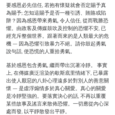
要感恩必先信任, 若抱有懷疑就會否定賜予真
為賜予; 怎知這賜予是否一種引誘、賄賂或陷
阱？因為感恩帶來勇氣, 令人信任, 從而戰勝恐
懼。由政客及傳媒鼓吹及控制的恐懼不安, 已
經充斥整個世界。跟著而來的是人類最大的危
機 — 因為恐懼引致暴力不絕。請你鼓起勇氣
說句話, 使恐慌的人重拾勇氣。
基於感恩包含勇氣, 繼而帶出沉著冷靜。 事實
上, 在傳媒廣泛渲染的歇斯底里情緒下, 已暴露
出使人厭惡的八卦心理遠多於對別人的善意關
懷 — 是虛浮煽情多於真心關愛。真心的關愛
是冷靜堅強的。要落實決心的話, 不再以重覆
某些故事及謠言來散佈恐懼。一切應從內心深
處而發, 以平靜散發出平靜。