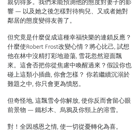
親切得多。我們未能預測他的態度對妻子的影
響 — 以及她之後怎樣對待狗兒、又或者她對
鄰居的態度變得友善了。
但究竟是什麼促成這種幸福快樂的連鎖反應？
什麼使Robert Frost改變心情？將心比己, 試想
他在林中沒精打彩地遊蕩, 雪花忽然迎面飄
來。這會否把你從焦慮中喚醒過來？假設你也
碰上這類小插曲, 你會怎樣？ 你若繼續沉溺於
難題之中, 你只會更為憤怒。
但奇怪地, 這飄雪令你解放, 使你反而會留心眼
前景物 — 鐵杉木、烏鴉及你頸上的溶雪。
對！全因感恩之情, 使一切從憂轉化為喜。