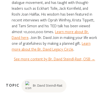
dialogue movement, and has taught with thought-
leaders such as Eckhart Tolle, Jack Kornfield, and
Roshi Joan Halifax. His wisdom has been featured in
recent interviews with Oprah Winfrey, Krista Tippett,
and Tami Simon and his TED talk has been viewed
almost 10,000,000 times.
Learn more about Br.
David here
. Join Br. David Join in making your life work
one of gratefulness by making a planned gift.
Learn
more about the Br. David Legacy Circle
.
See more content by Br. David Steindl-Rast, OSB →
TOPIC
Br. David Steindl-Rast