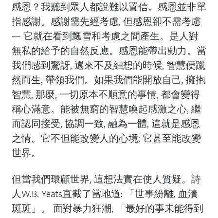
感恩？我聽到眾人都說難以置信。感恩並非單
指感謝。感謝需先經考慮, 但感恩卻不需考慮
— 它就在看到飄雪和考慮之間產生。是人對
無私的給予的自然反應。感恩能帶出動力。當
我們感到驚訝, 還來不及細想的時候, 智慧便蹴
然而生, 帶領我們。如果我們能開放自己, 擁抱
智慧, 那麼, 一切原本不順意的事情, 都會變得
稱心滿意。能被無窮的智慧喚起感激之心, 繼
而認同接受, 協調一致, 融為一體, 這就是感恩
之情。它不但能改變人的心境; 它甚至能改變
世界。
但當我們環顧世界, 這想法實在使人質疑。詩
人W.B. Yeats直截了當地道: 「世事紛離, 血漬
斑斑」。 面對暴力狂潮, 「最好的事未能得到