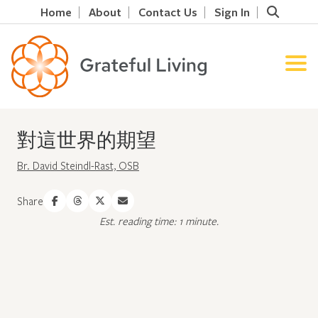
Home
About
Contact Us
Sign In
對這世界的期望
Br. David Steindl-Rast, OSB
Share
Est. reading time: 1 minute.